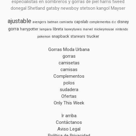
especialistas en sombreros y gorras de piel harris tweed
donegal Shetland gatsby newsboy stetson kangol Mayser
ajustable
capslab
disney
avengers
batman
camiseta
complementos
d.c
gorra
harrypotter
libreta
lampara
looneytunes
marvel
mickeymouse
nintendo
snapback
trucker
starwars
pokemon
Gorras Moda Urbana
gorras
camisetas
camisas
Complementos
polos
sudadera
Ofertas
Only This Week
Ir arriba
Contáctanos
Aviso Legal
Política de Privacidad