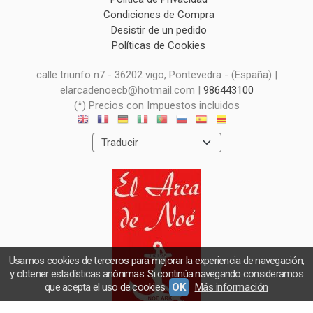
Condiciones de Compra
Desistir de un pedido
Políticas de Cookies
calle triunfo n7 - 36202 vigo, Pontevedra - (España) |
elarcadenoecb@hotmail.com |
986443100
(*) Precios con Impuestos incluidos
Usamos cookies de terceros para mejorar la experiencia de navegación,
y obtener estadísticas anónimas. Si continúa navegando consideramos
que acepta el uso de cookies.
OK
Más información