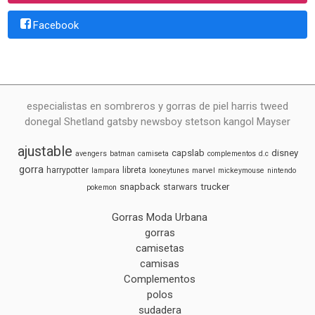
Facebook
especialistas en sombreros y gorras de piel harris tweed
donegal Shetland gatsby newsboy stetson kangol Mayser
ajustable
capslab
disney
avengers
batman
camiseta
complementos
d.c
gorra
harrypotter
libreta
lampara
looneytunes
marvel
mickeymouse
nintendo
snapback
trucker
starwars
pokemon
Gorras Moda Urbana
gorras
camisetas
camisas
Complementos
polos
sudadera