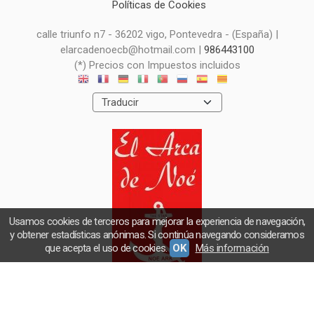
Políticas de Cookies
calle triunfo n7 - 36202 vigo, Pontevedra - (España) |
elarcadenoecb@hotmail.com |
986443100
(*) Precios con Impuestos incluidos
Usamos cookies de terceros para mejorar la experiencia de navegación,
y obtener estadísticas anónimas. Si continúa navegando consideramos
que acepta el uso de cookies.
OK
Más información
El arca de noe
- Copyright © 2026 [31572] - Con la tecnología de Palbin.com