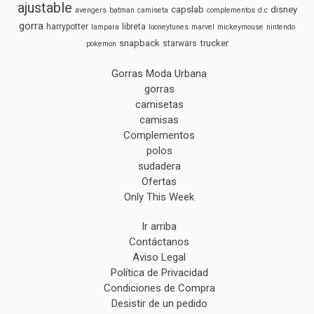
ajustable
capslab
disney
avengers
batman
camiseta
complementos
d.c
gorra
harrypotter
libreta
lampara
looneytunes
marvel
mickeymouse
nintendo
snapback
trucker
starwars
pokemon
Gorras Moda Urbana
gorras
camisetas
camisas
Complementos
polos
sudadera
Ofertas
Only This Week
Ir arriba
Contáctanos
Aviso Legal
Política de Privacidad
Condiciones de Compra
Desistir de un pedido