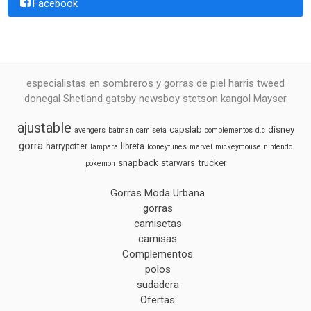
Facebook
especialistas en sombreros y gorras de piel harris tweed
donegal Shetland gatsby newsboy stetson kangol Mayser
ajustable
capslab
disney
avengers
batman
camiseta
complementos
d.c
gorra
harrypotter
libreta
lampara
looneytunes
marvel
mickeymouse
nintendo
snapback
trucker
starwars
pokemon
Gorras Moda Urbana
gorras
camisetas
camisas
Complementos
polos
sudadera
Ofertas