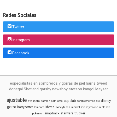
Redes Sociales
Twitter
Instagram
Facebook
especialistas en sombreros y gorras de piel harris tweed
donegal Shetland gatsby newsboy stetson kangol Mayser
ajustable
capslab
disney
avengers
batman
camiseta
complementos
d.c
gorra
harrypotter
libreta
lampara
looneytunes
marvel
mickeymouse
nintendo
snapback
trucker
starwars
pokemon