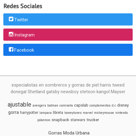
Redes Sociales
Twitter
Instagram
Facebook
especialistas en sombreros y gorras de piel harris tweed
donegal Shetland gatsby newsboy stetson kangol Mayser
ajustable
capslab
disney
avengers
batman
camiseta
complementos
d.c
gorra
harrypotter
libreta
lampara
looneytunes
marvel
mickeymouse
nintendo
snapback
trucker
starwars
pokemon
Gorras Moda Urbana