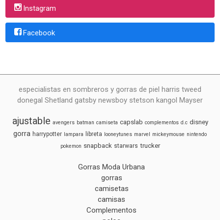
Instagram
Facebook
especialistas en sombreros y gorras de piel harris tweed
donegal Shetland gatsby newsboy stetson kangol Mayser
ajustable
capslab
disney
avengers
batman
camiseta
complementos
d.c
gorra
harrypotter
libreta
lampara
looneytunes
marvel
mickeymouse
nintendo
snapback
trucker
starwars
pokemon
Gorras Moda Urbana
gorras
camisetas
camisas
Complementos