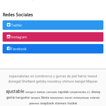
Redes Sociales
Twitter
Instagram
Facebook
especialistas en sombreros y gorras de piel harris tweed
donegal Shetland gatsby newsboy stetson kangol Mayser
ajustable
capslab
disney
avengers
batman
camiseta
complementos
d.c
gorra
harrypotter
libreta
lampara
looneytunes
marvel
mickeymouse
nintendo
snapback
trucker
starwars
pokemon