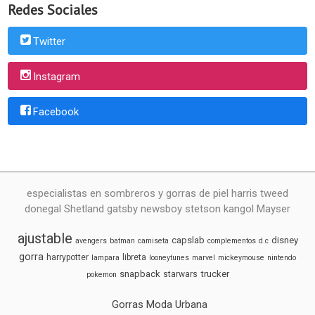
Redes Sociales
Twitter
Instagram
Facebook
especialistas en sombreros y gorras de piel harris tweed
donegal Shetland gatsby newsboy stetson kangol Mayser
ajustable
capslab
disney
avengers
batman
camiseta
complementos
d.c
gorra
harrypotter
libreta
lampara
looneytunes
marvel
mickeymouse
nintendo
snapback
trucker
starwars
pokemon
Gorras Moda Urbana