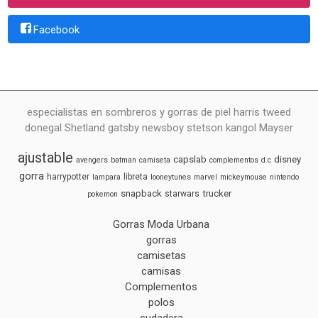
Facebook
especialistas en sombreros y gorras de piel harris tweed
donegal Shetland gatsby newsboy stetson kangol Mayser
ajustable
capslab
disney
avengers
batman
camiseta
complementos
d.c
gorra
harrypotter
libreta
lampara
looneytunes
marvel
mickeymouse
nintendo
snapback
trucker
starwars
pokemon
Gorras Moda Urbana
gorras
camisetas
camisas
Complementos
polos
sudadera