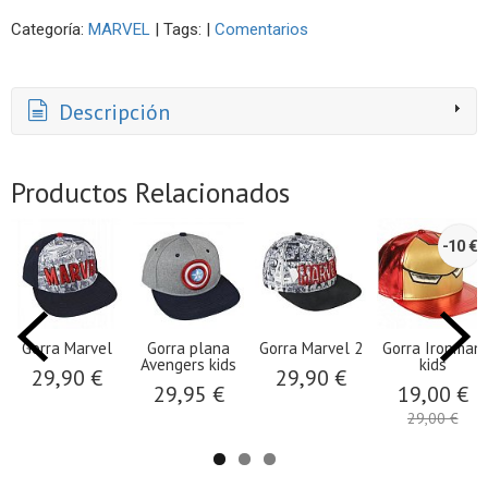
Categoría:
MARVEL
|
Tags:
|
Comentarios
Descripción
Productos Relacionados
-10 €
Gorra Marvel
Gorra plana
Gorra Marvel 2
Gorra Ironman
Avengers kids
kids
29,90 €
29,90 €
29,95 €
19,00 €
29,00 €