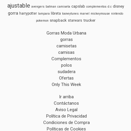
ajustable
capslab
disney
avengers
batman
camiseta
complementos
d.c
gorra
harrypotter
libreta
lampara
looneytunes
marvel
mickeymouse
nintendo
snapback
trucker
starwars
pokemon
Gorras Moda Urbana
gorras
camisetas
camisas
Complementos
polos
sudadera
Ofertas
Only This Week
Ir arriba
Contáctanos
Aviso Legal
Política de Privacidad
Condiciones de Compra
Políticas de Cookies