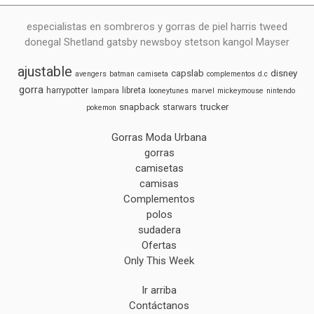
especialistas en sombreros y gorras de piel harris tweed
donegal Shetland gatsby newsboy stetson kangol Mayser
ajustable
capslab
disney
avengers
batman
camiseta
complementos
d.c
gorra
harrypotter
libreta
lampara
looneytunes
marvel
mickeymouse
nintendo
snapback
trucker
starwars
pokemon
Gorras Moda Urbana
gorras
camisetas
camisas
Complementos
polos
sudadera
Ofertas
Only This Week
Ir arriba
Contáctanos