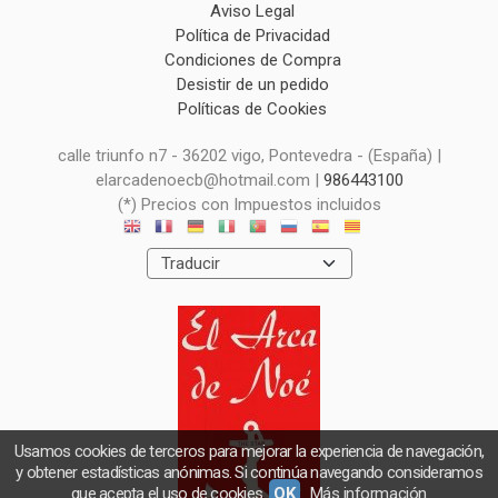
Aviso Legal
Política de Privacidad
Condiciones de Compra
Desistir de un pedido
Políticas de Cookies
calle triunfo n7 - 36202 vigo, Pontevedra - (España) |
elarcadenoecb@hotmail.com |
986443100
(*) Precios con Impuestos incluidos
Usamos cookies de terceros para mejorar la experiencia de navegación,
y obtener estadísticas anónimas. Si continúa navegando consideramos
que acepta el uso de cookies.
OK
Más información