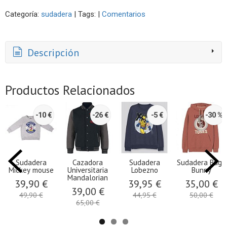
Categoría:
sudadera
|
Tags:
|
Comentarios
Descripción
Productos Relacionados
-10 €
-26 €
-5 €
-30 %
Sudadera
Cazadora
Sudadera
Sudadera Bugs
Mickey mouse
Universitaria
Lobezno
Bunny
Mandalorian
39,90 €
39,95 €
35,00 €
39,00 €
49,90 €
44,95 €
50,00 €
65,00 €