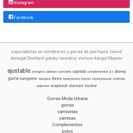
Instagram
Facebook
especialistas en sombreros y gorras de piel harris tweed
donegal Shetland gatsby newsboy stetson kangol Mayser
ajustable
capslab
disney
avengers
batman
camiseta
complementos
d.c
gorra
harrypotter
libreta
lampara
looneytunes
marvel
mickeymouse
nintendo
snapback
trucker
starwars
pokemon
Gorras Moda Urbana
gorras
camisetas
camisas
Complementos
polos