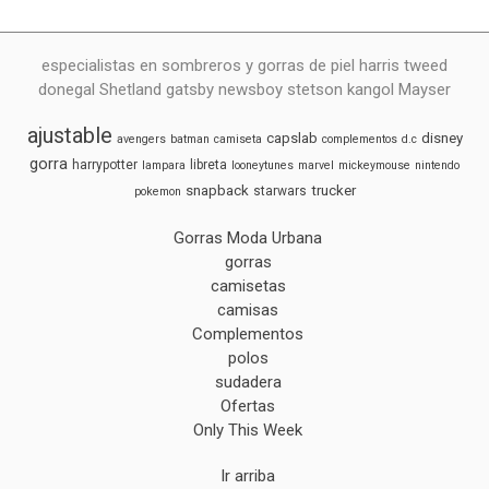
especialistas en sombreros y gorras de piel harris tweed
donegal Shetland gatsby newsboy stetson kangol Mayser
ajustable
capslab
disney
avengers
batman
camiseta
complementos
d.c
gorra
harrypotter
libreta
lampara
looneytunes
marvel
mickeymouse
nintendo
snapback
trucker
starwars
pokemon
Gorras Moda Urbana
gorras
camisetas
camisas
Complementos
polos
sudadera
Ofertas
Only This Week
Ir arriba