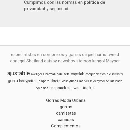
Cumplimos con las normas en
política de
privacidad
y seguridad.
especialistas en sombreros y gorras de piel harris tweed
donegal Shetland gatsby newsboy stetson kangol Mayser
ajustable
capslab
disney
avengers
batman
camiseta
complementos
d.c
gorra
harrypotter
libreta
lampara
looneytunes
marvel
mickeymouse
nintendo
snapback
trucker
starwars
pokemon
Gorras Moda Urbana
gorras
camisetas
camisas
Complementos