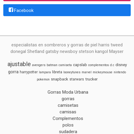
Facebook
especialistas en sombreros y gorras de piel harris tweed
donegal Shetland gatsby newsboy stetson kangol Mayser
ajustable
capslab
disney
avengers
batman
camiseta
complementos
d.c
gorra
harrypotter
libreta
lampara
looneytunes
marvel
mickeymouse
nintendo
snapback
trucker
starwars
pokemon
Gorras Moda Urbana
gorras
camisetas
camisas
Complementos
polos
sudadera