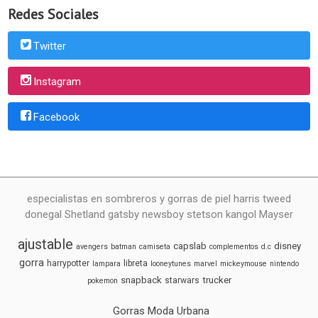
Redes Sociales
Twitter
Instagram
Facebook
especialistas en sombreros y gorras de piel harris tweed
donegal Shetland gatsby newsboy stetson kangol Mayser
ajustable
capslab
disney
avengers
batman
camiseta
complementos
d.c
gorra
harrypotter
libreta
lampara
looneytunes
marvel
mickeymouse
nintendo
snapback
trucker
starwars
pokemon
Gorras Moda Urbana