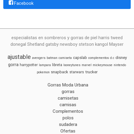
Facebook
especialistas en sombreros y gorras de piel harris tweed
donegal Shetland gatsby newsboy stetson kangol Mayser
ajustable
capslab
disney
avengers
batman
camiseta
complementos
d.c
gorra
harrypotter
libreta
lampara
looneytunes
marvel
mickeymouse
nintendo
snapback
trucker
starwars
pokemon
Gorras Moda Urbana
gorras
camisetas
camisas
Complementos
polos
sudadera
Ofertas