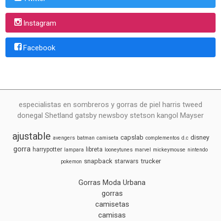
Instagram
Facebook
especialistas en sombreros y gorras de piel harris tweed
donegal Shetland gatsby newsboy stetson kangol Mayser
ajustable
capslab
disney
avengers
batman
camiseta
complementos
d.c
gorra
harrypotter
libreta
lampara
looneytunes
marvel
mickeymouse
nintendo
snapback
trucker
starwars
pokemon
Gorras Moda Urbana
gorras
camisetas
camisas