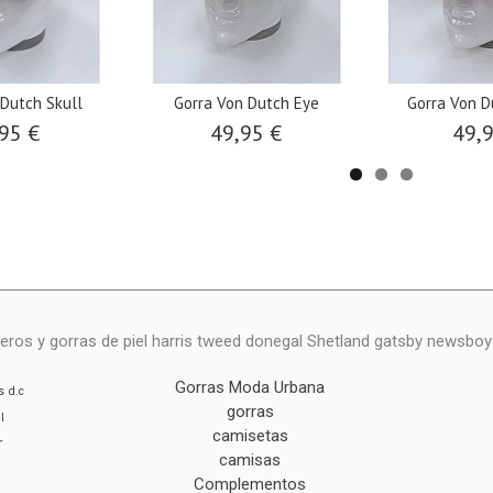
 Dutch Skull
Gorra Von Dutch Eye
Gorra Von D
95 €
49,95 €
49,
eros y gorras de piel harris tweed donegal Shetland gatsby newsbo
Gorras Moda Urbana
s
d.c
gorras
l
camisetas
r
camisas
Complementos