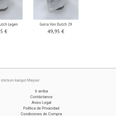
utch Legen
Gorra Von Dutch 29
Gorra Von Du
95 €
49,95 €
49,9
y stetson kangol Mayser
Ir arriba
Contáctanos
Aviso Legal
Política de Privacidad
Condiciones de Compra