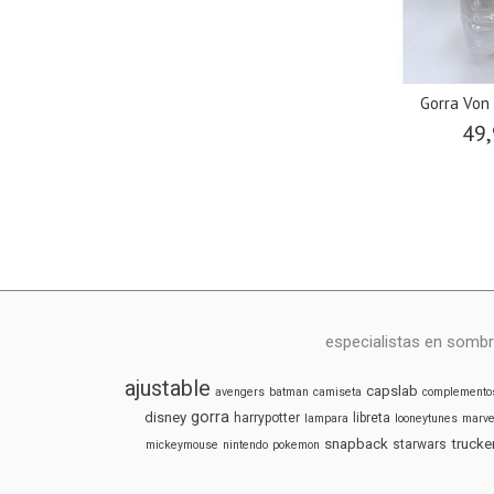
Gorra Von
49,
especialistas en sombr
ajustable
capslab
avengers
batman
camiseta
complemento
gorra
disney
harrypotter
libreta
lampara
looneytunes
marve
snapback
trucke
starwars
mickeymouse
nintendo
pokemon