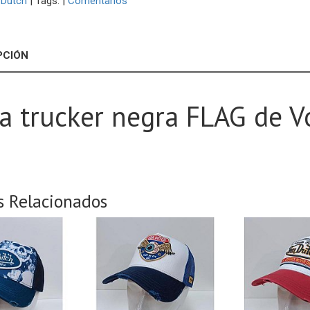
 Dutch
|
Tags:
|
Comentarios
PCIÓN
a trucker negra FLAG de 
s Relacionados