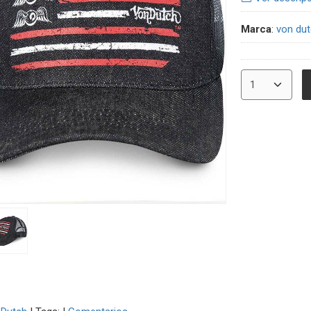
Marca
:
von du