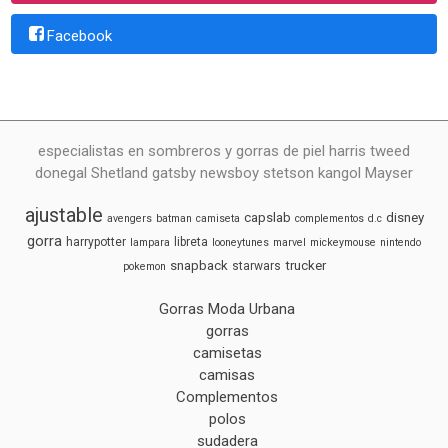
Facebook
especialistas en sombreros y gorras de piel harris tweed
donegal Shetland gatsby newsboy stetson kangol Mayser
ajustable
capslab
disney
avengers
batman
camiseta
complementos
d.c
gorra
harrypotter
libreta
lampara
looneytunes
marvel
mickeymouse
nintendo
snapback
trucker
starwars
pokemon
Gorras Moda Urbana
gorras
camisetas
camisas
Complementos
polos
sudadera