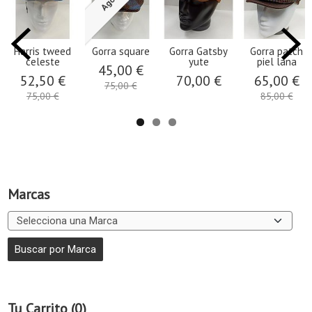
Harris tweed
Gorra square
Gorra Gatsby
Gorra patch
celeste
yute
piel lana
45,00 €
52,50 €
70,00 €
65,00 €
75,00 €
75,00 €
85,00 €
Marcas
Tu Carrito (0)