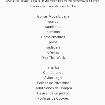
gorra
harrypotter
libreta
lampara
looneytunes
marvel
mickeymouse
nintendo
snapback
trucker
starwars
pokemon
Gorras Moda Urbana
gorras
camisetas
camisas
Complementos
polos
sudadera
Ofertas
Only This Week
Ir arriba
Contáctanos
Aviso Legal
Política de Privacidad
Condiciones de Compra
Desistir de un pedido
Políticas de Cookies