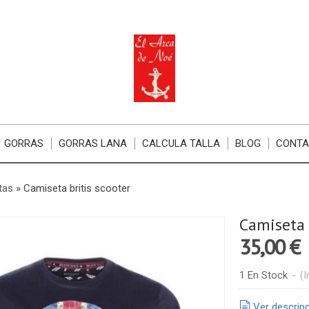
GORRAS
GORRAS LANA
CALCULA TALLA
BLOG
CONT
tas
»
Camiseta britis scooter
Camiseta 
35,00 €
1 En Stock
-
(I
Ver descrip