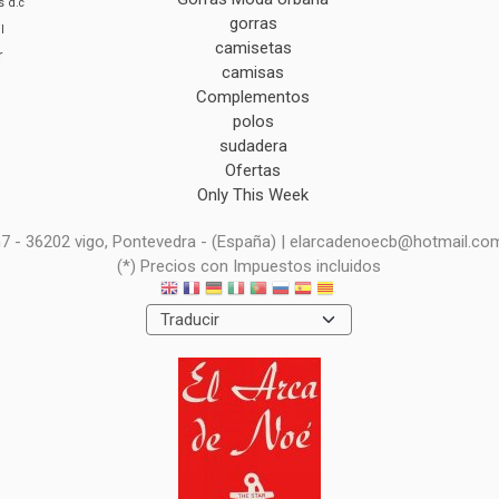
s
d.c
gorras
l
camisetas
r
camisas
Complementos
polos
sudadera
Ofertas
Only This Week
 n7 - 36202 vigo, Pontevedra - (España) | elarcadenoecb@hotmail.co
(*) Precios con Impuestos incluidos