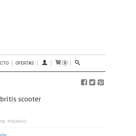
ACTO
OFERTAS
0
britis scooter
mp. Incluidos)
ción