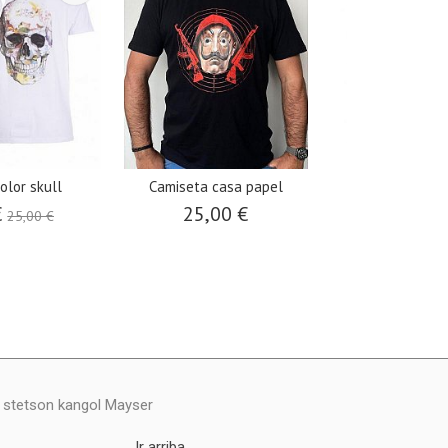
olor skull
Camiseta casa papel
Camiseta 
€
25,00 €
29,0
25,00 €
y stetson kangol Mayser
Ir arriba