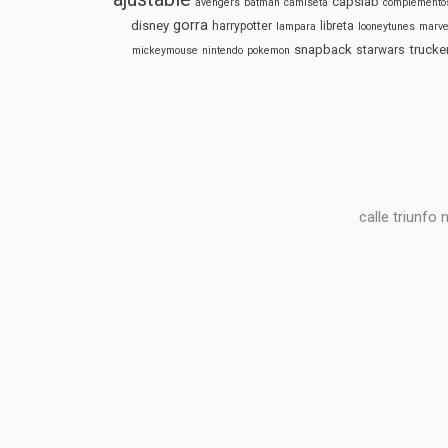
capslab
avengers
batman
camiseta
complemento
gorra
disney
harrypotter
libreta
lampara
looneytunes
marve
snapback
trucke
starwars
mickeymouse
nintendo
pokemon
calle triunfo