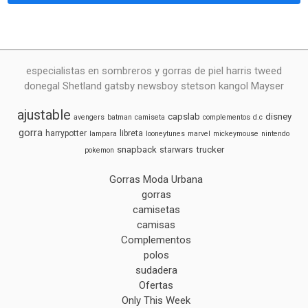
especialistas en sombreros y gorras de piel harris tweed
donegal Shetland gatsby newsboy stetson kangol Mayser
ajustable
capslab
disney
avengers
batman
camiseta
complementos
d.c
gorra
harrypotter
libreta
lampara
looneytunes
marvel
mickeymouse
nintendo
snapback
trucker
starwars
pokemon
Gorras Moda Urbana
gorras
camisetas
camisas
Complementos
polos
sudadera
Ofertas
Only This Week