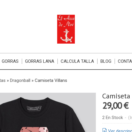
GORRAS
GORRAS LANA
CALCULA TALLA
BLOG
CONT
tas
»
Dragonball
»
Camiseta Villans
Camiseta 
29,00 €
2 En Stock
-
(I
Ver descrip