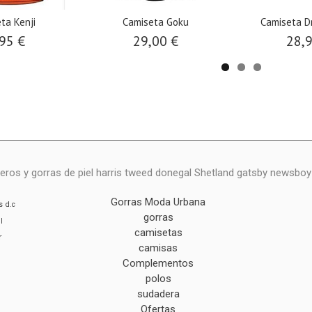
ta Kenji
Camiseta Goku
Camiseta D
95 €
29,00 €
28,
eros y gorras de piel harris tweed donegal Shetland gatsby newsbo
Gorras Moda Urbana
s
d.c
gorras
l
camisetas
r
camisas
Complementos
polos
sudadera
Ofertas