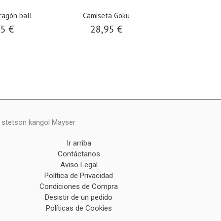
ragón ball
Camiseta Goku
Camiseta Goku 
95 €
28,95 €
28,9
y stetson kangol Mayser
Ir arriba
Contáctanos
Aviso Legal
Política de Privacidad
Condiciones de Compra
Desistir de un pedido
Políticas de Cookies