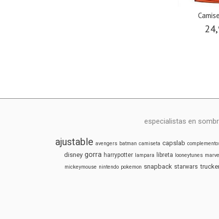
Camise
24,
especialistas en sombr
ajustable
capslab
avengers
batman
camiseta
complemento
gorra
disney
harrypotter
libreta
lampara
looneytunes
marve
snapback
trucke
starwars
mickeymouse
nintendo
pokemon