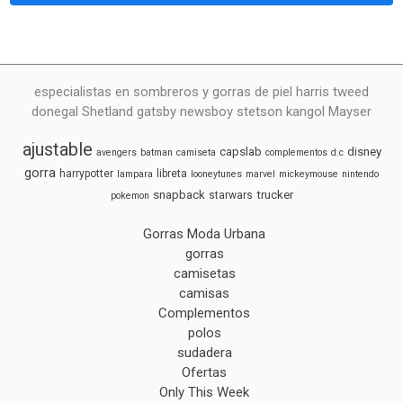
especialistas en sombreros y gorras de piel harris tweed
donegal Shetland gatsby newsboy stetson kangol Mayser
ajustable
capslab
disney
avengers
batman
camiseta
complementos
d.c
gorra
harrypotter
libreta
lampara
looneytunes
marvel
mickeymouse
nintendo
snapback
trucker
starwars
pokemon
Gorras Moda Urbana
gorras
camisetas
camisas
Complementos
polos
sudadera
Ofertas
Only This Week