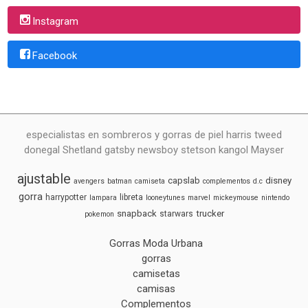
Instagram
Facebook
especialistas en sombreros y gorras de piel harris tweed
donegal Shetland gatsby newsboy stetson kangol Mayser
ajustable
capslab
disney
avengers
batman
camiseta
complementos
d.c
gorra
harrypotter
libreta
lampara
looneytunes
marvel
mickeymouse
nintendo
snapback
trucker
starwars
pokemon
Gorras Moda Urbana
gorras
camisetas
camisas
Complementos