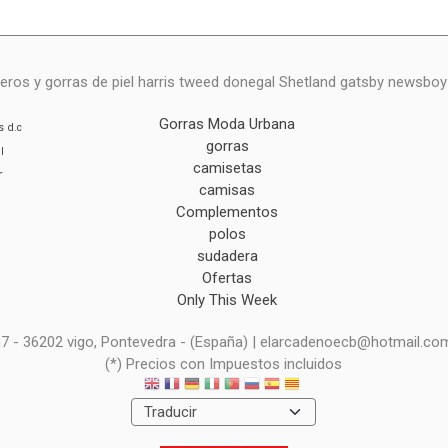
eros y gorras de piel harris tweed donegal Shetland gatsby newsbo
Gorras Moda Urbana
s
d.c
gorras
l
camisetas
r
camisas
Complementos
polos
sudadera
Ofertas
Only This Week
 n7 - 36202 vigo, Pontevedra - (España) | elarcadenoecb@hotmail.co
(*) Precios con Impuestos incluidos