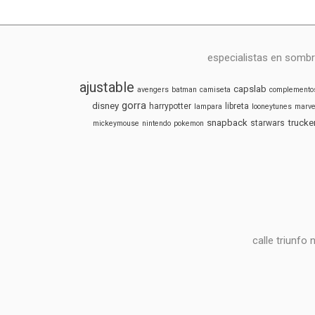
especialistas en sombr
ajustable
capslab
avengers
batman
camiseta
complemento
gorra
disney
harrypotter
libreta
lampara
looneytunes
marve
snapback
trucke
starwars
mickeymouse
nintendo
pokemon
calle triunfo