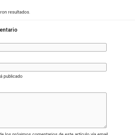
ron resultados.
entario
rá publicado
de los próximos comentarios de este artículo vía email