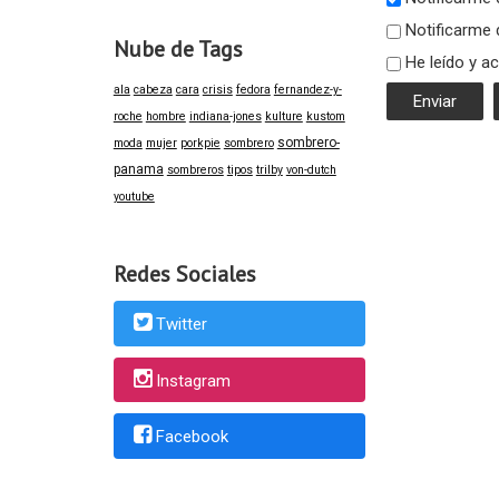
Notificarme 
Nube de Tags
He leído y a
ala
cabeza
cara
crisis
fedora
fernandez-y-
roche
hombre
indiana-jones
kulture
kustom
sombrero-
moda
mujer
porkpie
sombrero
panama
sombreros
tipos
trilby
von-dutch
youtube
Redes Sociales
Twitter
Instagram
Facebook