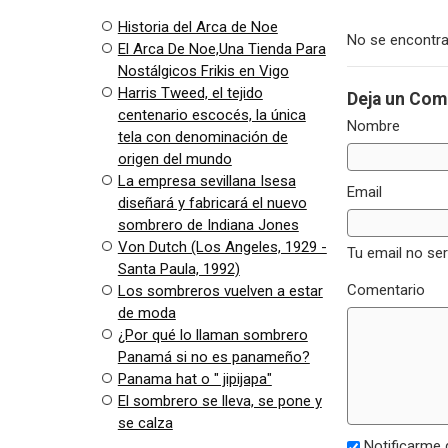
Historia del Arca de Noe
No se encontra
El Arca De Noe,Una Tienda Para
Nostálgicos Frikis en Vigo
Harris Tweed, el tejido
Deja un Com
centenario escocés, la única
Nombre
tela con denominación de
origen del mundo
La empresa sevillana Isesa
Email
diseñará y fabricará el nuevo
sombrero de Indiana Jones
Von Dutch (Los Angeles, 1929 -
Tu email no se
Santa Paula, 1992)
Comentario
Los sombreros vuelven a estar
de moda
¿Por qué lo llaman sombrero
Panamá si no es panameño?
Panama hat o " jipijapa"
El sombrero se lleva, se pone y
se calza
Notificarme 